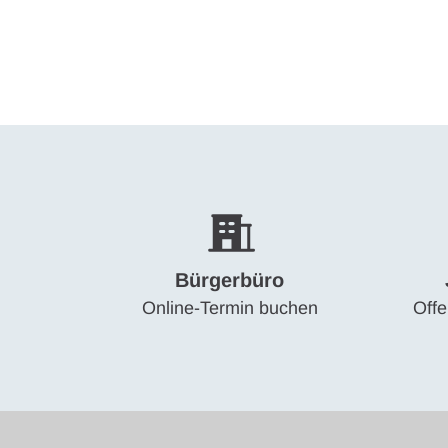
Rathaus & Politik
Leben & 
Startseite
Bürgerbüro
Online-Termin buchen
Offe