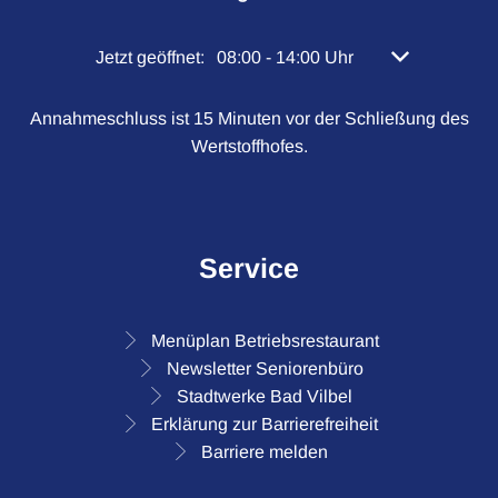
Klicken, um weitere Öffnungs- oder Schließzeiten 
Jetzt geöffnet:
08:00
-
14:00
Uhr
Von 08:00 bis 
Annahmeschluss ist 15 Minuten vor der Schließung des
Wertstoffhofes.
Service
Menüplan Betriebsrestaurant
Newsletter Seniorenbüro
Stadtwerke Bad Vilbel
Erklärung zur Barrierefreiheit
Barriere melden