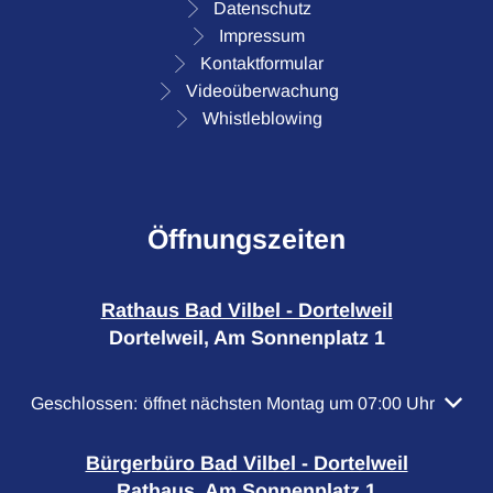
Datenschutz
Impressum
Kontaktformular
Videoüberwachung
Whistleblowing
Öffnungszeiten
Rathaus Bad Vilbel - Dortelweil
Dortelweil, Am Sonnenplatz 1
Klicken, um weitere Öffnungs- oder Schließzeiten auszubl
Geschlossen:
öffnet nächsten Montag um 07:00 Uhr
Bürgerbüro Bad Vilbel - Dortelweil
Rathaus, Am Sonnenplatz 1