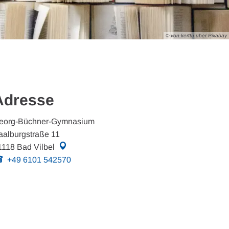
© von kerttu über Pixabay
Adresse
eorg-Büchner-Gymnasium
aalburgstraße 11
1118
Bad Vilbel
+49 6101 542570