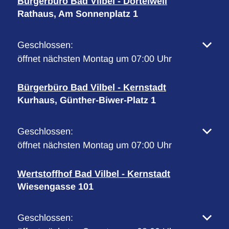
Bürgerbüro Bad Vilbel - Dortelweil
Rathaus, Am Sonnenplatz 1
Klicken, um weitere Öffnungs- oder Schließzeiten 
Geschlossen:
öffnet nächsten Montag um 07:00 Uhr
Bürgerbüro Bad Vilbel - Kernstadt
Kurhaus, Günther-Biwer-Platz 1
Klicken, um weitere Öffnungs- oder Schließzeiten 
Geschlossen:
öffnet nächsten Montag um 07:00 Uhr
Wertstoffhof Bad Vilbel - Kernstadt
Wiesengasse 101
Klicken, um weitere Öffnungs- oder Schließzeiten 
Geschlossen: