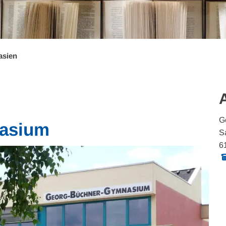
sien
G
asium
S
6