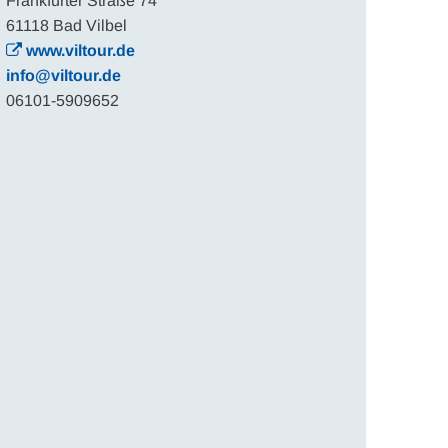
Frankfurter Straße 74
61118 Bad Vilbel
www.viltour.de
info@viltour.de
06101-5909652