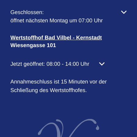
Klicken, um weitere Öffnungs- oder Schließzeiten 
Geschlossen:
öffnet nächsten Montag um 07:00 Uhr
Wertstoffhof Bad Vilbel - Kernstadt
Wiesengasse 101
Klicken, um weitere Öffnungs- oder Schließzeiten 
Jetzt geöffnet:
08:00
-
14:00
Uhr
Von 08:00 bis 1
Annahmeschluss ist 15 Minuten vor der
Schließung des Wertstoffhofes.