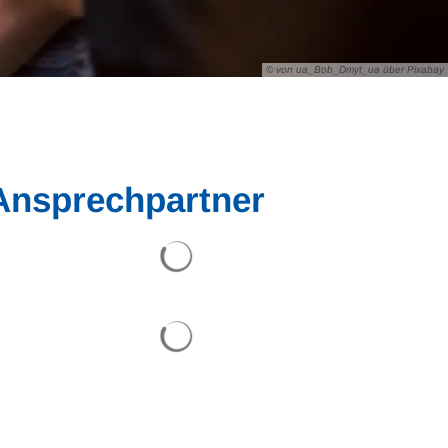
© von ua_Bob_Dmyt_ua über Pixabay
Ansprechpartner
Suchergebnisse werden geladen
Suchergebnisse werden geladen