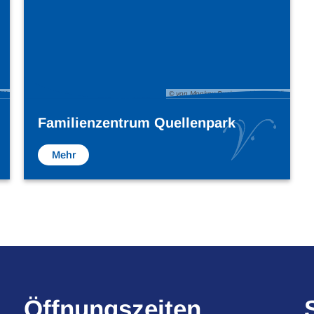
BV
© von Monkey Business über Fotolia
Familienzentrum Quellenpark
Mehr
Öffnungszeiten