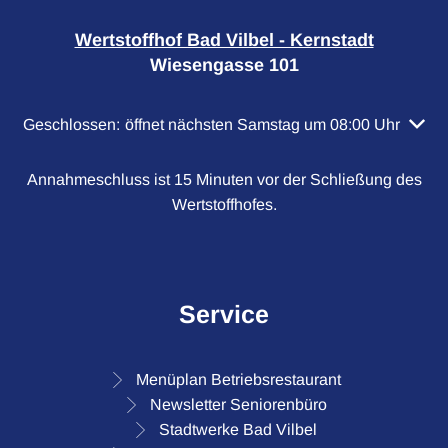
Wertstoffhof Bad Vilbel - Kernstadt
Wiesengasse 101
Klicken, um weitere Öffnungs- oder Schließzeiten auszubl
Geschlossen:
öffnet nächsten Samstag um 08:00 Uhr
Annahmeschluss ist 15 Minuten vor der Schließung des
Wertstoffhofes.
Service
Menüplan Betriebsrestaurant
Newsletter Seniorenbüro
Stadtwerke Bad Vilbel