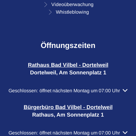
Videoüberwachung
Whistleblowing
Öffnungszeiten
Rathaus Bad Vilbel - Dortelweil
Dortelweil, Am Sonnenplatz 1
Klicken, um weitere Öffnungs- oder Schließzeiten auszubl
Geschlossen:
öffnet nächsten Montag um 07:00 Uhr
Bürgerbüro Bad Vilbel - Dortelweil
Rathaus, Am Sonnenplatz 1
Klicken, um weitere Öffnungs- oder Schließzeiten auszubl
Geschlossen:
öffnet nächsten Montag um 07:00 Uhr