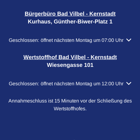
Bürgerbüro Bad Vilbel - Kernstadt
Kurhaus, Günther-Biwer-Platz 1
Klicken, um weitere Öffnungs- oder Schließzeiten auszubl
Geschlossen:
öffnet nächsten Montag um 07:00 Uhr
Wertstoffhof Bad Vilbel - Kernstadt
Wiesengasse 101
Klicken, um weitere Öffnungs- oder Schließzeiten auszubl
Geschlossen:
öffnet nächsten Montag um 12:00 Uhr
Annahmeschluss ist 15 Minuten vor der Schließung des
Wertstoffhofes.