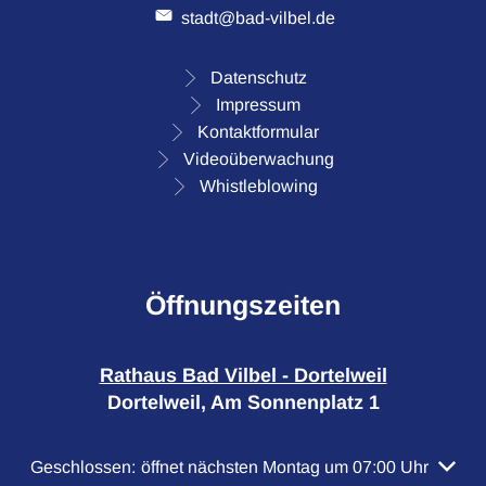
stadt@bad-vilbel.de
Datenschutz
Impressum
Kontaktformular
Videoüberwachung
Whistleblowing
Öffnungszeiten
Rathaus Bad Vilbel - Dortelweil
Dortelweil, Am Sonnenplatz 1
Klicken, um weitere Öffnungs- oder Schließzeiten auszubl
Geschlossen:
öffnet nächsten Montag um 07:00 Uhr