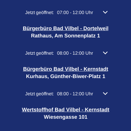
Klicken, um weitere Öffnungs- oder Schließzeiten 
Jetzt geöffnet:
07:00
-
12:00
Uhr
Von 07:00 bis 
Bürgerbüro Bad Vilbel - Dortelweil
Rathaus, Am Sonnenplatz 1
Klicken, um weitere Öffnungs- oder Schließzeiten 
Jetzt geöffnet:
08:00
-
12:00
Uhr
Von 08:00 bis 
Bürgerbüro Bad Vilbel - Kernstadt
Kurhaus, Günther-Biwer-Platz 1
Klicken, um weitere Öffnungs- oder Schließzeiten 
Jetzt geöffnet:
08:00
-
12:00
Uhr
Von 08:00 bis 
Wertstoffhof Bad Vilbel - Kernstadt
Wiesengasse 101