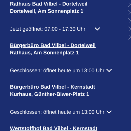
Rathaus Bad Vilbel - Dortelweil
Dortelweil, Am Sonnenplatz 1
Klicken, um weitere Öffnungs- oder Schließzeiten 
Jetzt geöffnet:
07:00
-
17:30
Uhr
Von 07:00 bis 1
Bürgerbüro Bad Vilbel - Dortelweil
Rathaus, Am Sonnenplatz 1
Klicken, um weitere Öffnungs- oder Schließzeiten 
Geschlossen:
öffnet heute um 13:00 Uhr
Bürgerbüro Bad Vilbel - Kernstadt
Kurhaus, Günther-Biwer-Platz 1
Klicken, um weitere Öffnungs- oder Schließzeiten 
Geschlossen:
öffnet heute um 13:00 Uhr
Wertstoffhof Bad Vilbel - Kernstadt