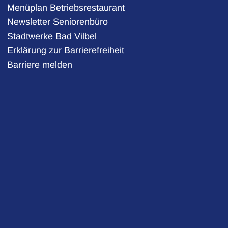
Menüplan Betriebsrestaurant
Newsletter Seniorenbüro
Stadtwerke Bad Vilbel
auszublenden
7:30 Uhr
Erklärung zur Barrierefreiheit
Barriere melden
auszublenden
auszublenden