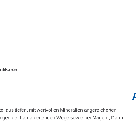
Wohnen
Wirtschaft & Mobilität
Erleben & 
inkkuren
tel aus tiefen, mit wertvollen Mineralien angereicherten
ungen der harnableitenden Wege sowie bei Magen-, Darm-