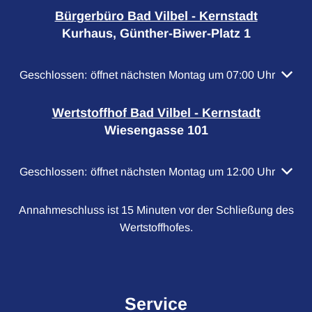
Bürgerbüro Bad Vilbel - Kernstadt
Kurhaus, Günther-Biwer-Platz 1
Klicken, um weitere Öffnungs- oder Schließzeiten auszubl
Geschlossen:
öffnet nächsten Montag um 07:00 Uhr
Wertstoffhof Bad Vilbel - Kernstadt
Wiesengasse 101
Klicken, um weitere Öffnungs- oder Schließzeiten auszubl
Geschlossen:
öffnet nächsten Montag um 12:00 Uhr
Annahmeschluss ist 15 Minuten vor der Schließung des
Wertstoffhofes.
Service