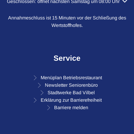
Klicken, um weitere Öffnungs- oder Schließzeiten auszubl
Geschlossen:
öffnet nächsten Samstag um 08:00 Uhr
Annahmeschluss ist 15 Minuten vor der Schließung des
Wertstoffhofes.
Service
Menüplan Betriebsrestaurant
Newsletter Seniorenbüro
Stadtwerke Bad Vilbel
Erklärung zur Barrierefreiheit
Barriere melden