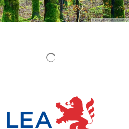
© von jplenio über Pixabay
Suchergebnisse werden geladen