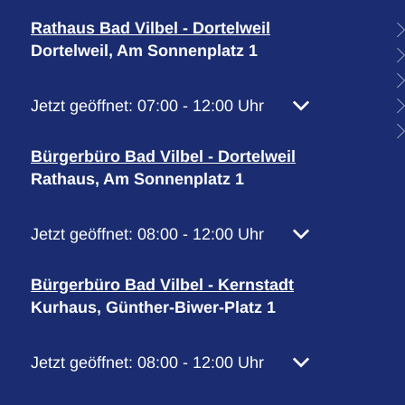
Rathaus Bad Vilbel - Dortelweil
Dortelweil, Am Sonnenplatz 1
Klicken, um weitere Öffnungs- oder Schließzeiten 
Jetzt geöffnet:
07:00
-
12:00
Uhr
Von 07:00 bis 1
Bürgerbüro Bad Vilbel - Dortelweil
Rathaus, Am Sonnenplatz 1
Klicken, um weitere Öffnungs- oder Schließzeiten 
Jetzt geöffnet:
08:00
-
12:00
Uhr
Von 08:00 bis 1
Bürgerbüro Bad Vilbel - Kernstadt
Kurhaus, Günther-Biwer-Platz 1
Klicken, um weitere Öffnungs- oder Schließzeiten 
Jetzt geöffnet:
08:00
-
12:00
Uhr
Von 08:00 bis 1