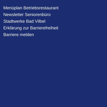
Menüplan Betriebsrestaurant
Newsletter Seniorenbüro
Stadtwerke Bad Vilbel
auszublenden
2:00 Uhr
Erklärung zur Barrierefreiheit
Barriere melden
auszublenden
2:00 Uhr
auszublenden
2:00 Uhr