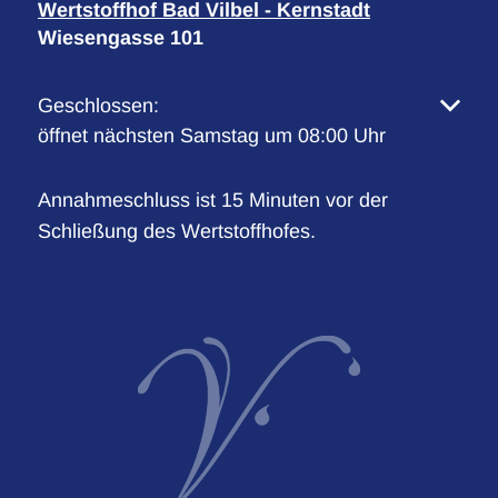
Wertstoffhof Bad Vilbel - Kernstadt
Wiesengasse 101
Klicken, um weitere Öffnungs- oder Schließzeiten 
Geschlossen:
öffnet nächsten Samstag um 08:00 Uhr
Annahmeschluss ist 15 Minuten vor der
Schließung des Wertstoffhofes.