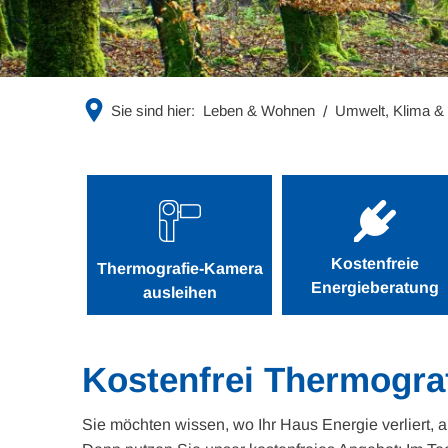
Sie sind hier:
Leben & Wohnen
Umwelt, Klima &
Energiewende
am
Kostenfreie
Thermografie-Kamera
Gebäude
Energieberatung
ausleihen
Kostenfrei Thermogra
Sie möchten wissen, wo Ihr Haus Energie verliert, 