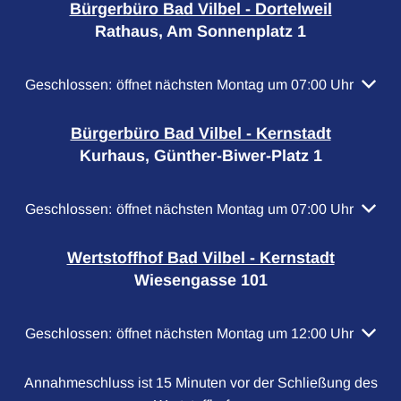
Bürgerbüro Bad Vilbel - Dortelweil
Rathaus, Am Sonnenplatz 1
Klicken, um weitere Öffnungs- oder Schließzeiten auszubl
Geschlossen:
öffnet nächsten Montag um 07:00 Uhr
Bürgerbüro Bad Vilbel - Kernstadt
Kurhaus, Günther-Biwer-Platz 1
Klicken, um weitere Öffnungs- oder Schließzeiten auszubl
Geschlossen:
öffnet nächsten Montag um 07:00 Uhr
Wertstoffhof Bad Vilbel - Kernstadt
Wiesengasse 101
Klicken, um weitere Öffnungs- oder Schließzeiten auszubl
Geschlossen:
öffnet nächsten Montag um 12:00 Uhr
Annahmeschluss ist 15 Minuten vor der Schließung des