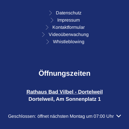
Datenschutz
Impressum
Kontaktformular
Videoüberwachung
Whistleblowing
Öffnungszeiten
Rathaus Bad Vilbel - Dortelweil
Dortelweil, Am Sonnenplatz 1
Klicken, um weitere Öffnungs- oder Schließzeiten auszubl
Geschlossen:
öffnet nächsten Montag um 07:00 Uhr