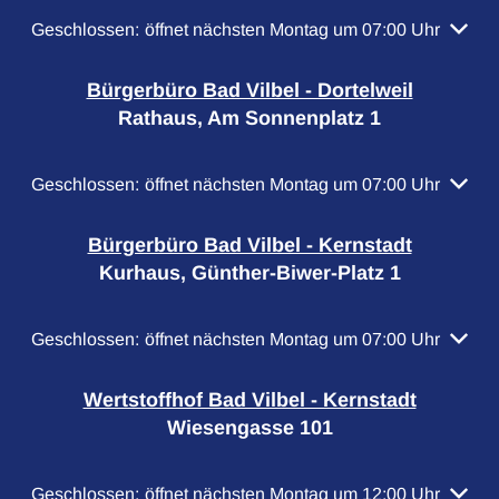
Klicken, um weitere Öffnungs- oder Schließzeiten auszubl
Geschlossen:
öffnet nächsten Montag um 07:00 Uhr
Bürgerbüro Bad Vilbel - Dortelweil
Rathaus, Am Sonnenplatz 1
Klicken, um weitere Öffnungs- oder Schließzeiten auszubl
Geschlossen:
öffnet nächsten Montag um 07:00 Uhr
Bürgerbüro Bad Vilbel - Kernstadt
Kurhaus, Günther-Biwer-Platz 1
Klicken, um weitere Öffnungs- oder Schließzeiten auszubl
Geschlossen:
öffnet nächsten Montag um 07:00 Uhr
Wertstoffhof Bad Vilbel - Kernstadt
Wiesengasse 101
Klicken, um weitere Öffnungs- oder Schließzeiten auszubl
Geschlossen:
öffnet nächsten Montag um 12:00 Uhr