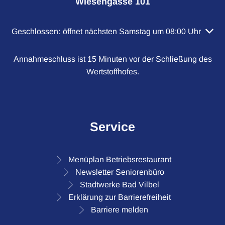
Wiesengasse 101
Klicken, um weitere Öffnungs- oder Schließzeiten auszubl
Geschlossen:
öffnet nächsten Samstag um 08:00 Uhr
Annahmeschluss ist 15 Minuten vor der Schließung des
Wertstoffhofes.
Service
Menüplan Betriebsrestaurant
Newsletter Seniorenbüro
Stadtwerke Bad Vilbel
Erklärung zur Barrierefreiheit
Barriere melden