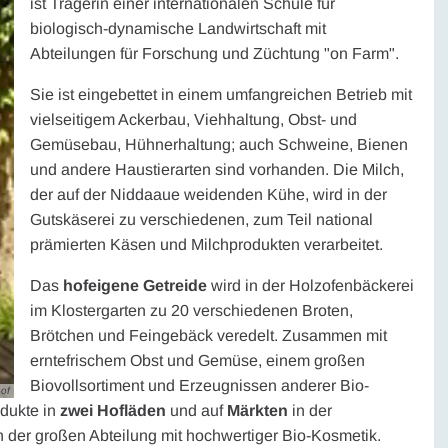
ist Trägerin einer internationalen Schule für
biologisch-dynamische Landwirtschaft mit
Abteilungen für Forschung und Züchtung "on Farm".
Sie ist eingebettet in einem umfangreichen Betrieb mit
vielseitigem Ackerbau, Viehhaltung, Obst- und
Gemüsebau, Hühnerhaltung; auch Schweine, Bienen
und andere Haustierarten sind vorhanden. Die Milch,
der auf der Niddaaue weidenden Kühe, wird in der
Gutskäserei zu verschiedenen, zum Teil national
prämierten Käsen und Milchprodukten verarbeitet.
Das
hofeigene Getreide
wird in der Holzofenbäckerei
im Klostergarten zu 20 verschiedenen Broten,
Brötchen und Feingebäck veredelt. Zusammen mit
erntefrischem Obst und Gemüse, einem großen
Biovollsortiment und Erzeugnissen anderer Bio-
hof
odukte in
zwei Hofläden
und auf
Märkten
in der
 der großen Abteilung mit hochwertiger Bio-Kosmetik.