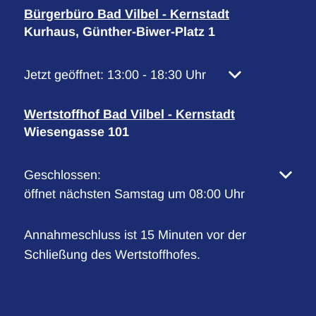
Bürgerbüro Bad Vilbel - Kernstadt
Kurhaus, Günther-Biwer-Platz 1
Klicken, um weitere Öffnungs- oder Schließzeiten 
Jetzt geöffnet:
13:00
-
18:30
Uhr
Von 13:00 bis 1
Wertstoffhof Bad Vilbel - Kernstadt
Wiesengasse 101
Klicken, um weitere Öffnungs- oder Schließzeiten 
Geschlossen:
öffnet nächsten Samstag um 08:00 Uhr
Annahmeschluss ist 15 Minuten vor der
Schließung des Wertstoffhofes.