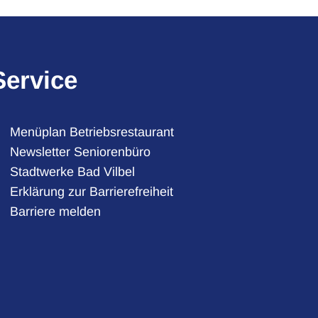
Service
Menüplan Betriebsrestaurant
Newsletter Seniorenbüro
Stadtwerke Bad Vilbel
auszublenden
7:30 Uhr
Erklärung zur Barrierefreiheit
Barriere melden
auszublenden
7:30 Uhr