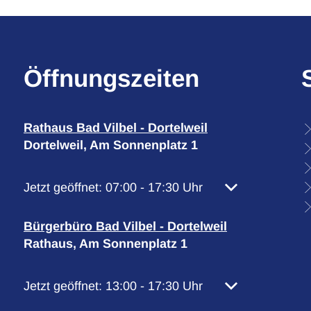
Öffnungszeiten
Rathaus Bad Vilbel - Dortelweil
Dortelweil, Am Sonnenplatz 1
Klicken, um weitere Öffnungs- oder Schließzeiten 
Jetzt geöffnet:
07:00
-
17:30
Uhr
Von 07:00 bis 1
Bürgerbüro Bad Vilbel - Dortelweil
Rathaus, Am Sonnenplatz 1
Klicken, um weitere Öffnungs- oder Schließzeiten 
Jetzt geöffnet:
13:00
-
17:30
Uhr
Von 13:00 bis 1