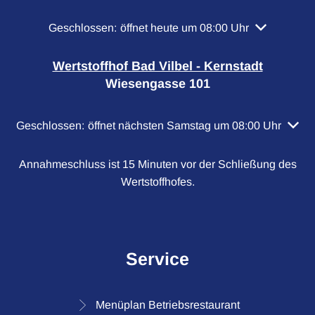
Klicken, um weitere Öffnungs- oder Schließzeiten a
Geschlossen:
öffnet heute um 08:00 Uhr
Wertstoffhof Bad Vilbel - Kernstadt
Wiesengasse 101
Klicken, um weitere Öffnungs- oder Schließzeiten auszubl
Geschlossen:
öffnet nächsten Samstag um 08:00 Uhr
Annahmeschluss ist 15 Minuten vor der Schließung des
Wertstoffhofes.
Service
Menüplan Betriebsrestaurant