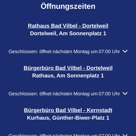
Öffnungszeiten
Rathaus Bad Vilbel - Dortelweil
Dortelweil, Am Sonnenplatz 1
Klicken, um weitere Öffnungs- oder Schließzeiten auszubl
Geschlossen:
öffnet nächsten Montag um 07:00 Uhr
Bürgerbüro Bad Vilbel - Dortelweil
Rathaus, Am Sonnenplatz 1
Klicken, um weitere Öffnungs- oder Schließzeiten auszubl
Geschlossen:
öffnet nächsten Montag um 07:00 Uhr
Bürgerbüro Bad Vilbel - Kernstadt
Kurhaus, Günther-Biwer-Platz 1
Klicken, um weitere Öffnungs- oder Schließzeiten auszubl
Geschlossen:
öffnet nächsten Montag um 07:00 Uhr