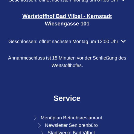
Wertstoffhof Bad Vilbel - Kernstadt
Wiesengasse 101
Klicken, um weitere Öffnungs- oder Schließzeiten auszubl
Geschlossen:
öffnet nächsten Montag um 12:00 Uhr
Annahmeschluss ist 15 Minuten vor der Schließung des
Wertstoffhofes.
Service
Menüplan Betriebsrestaurant
Newsletter Seniorenbüro
Stadtwerke Bad Vilbel