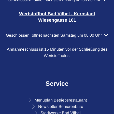
Wertstoffhof Bad Vilbel - Kernstadt
Wiesengasse 101
Klicken, um weitere Öffnungs- oder Schließzeiten auszubl
Geschlossen:
öffnet nächsten Samstag um 08:00 Uhr
Annahmeschluss ist 15 Minuten vor der Schließung des
Wertstoffhofes.
Service
Menüplan Betriebsrestaurant
Newsletter Seniorenbüro
Stadtwerke Bad Vilbel