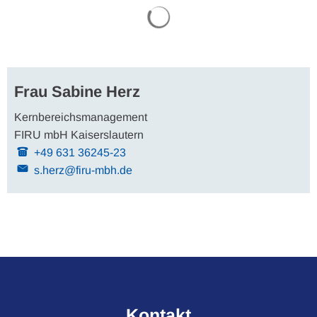
Kontakte
Suchergebnisse werden gel
Frau Sabine Herz
Kernbereichsmanagement
FIRU mbH Kaiserslautern
+49 631 36245-23
s.herz@firu-mbh.de
Kontakt