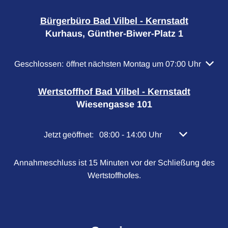
Bürgerbüro Bad Vilbel - Kernstadt
Kurhaus, Günther-Biwer-Platz 1
Klicken, um weitere Öffnungs- oder Schließzeiten auszubl
Geschlossen:
öffnet nächsten Montag um 07:00 Uhr
Wertstoffhof Bad Vilbel - Kernstadt
Wiesengasse 101
Klicken, um weitere Öffnungs- oder Schließzeiten 
Jetzt geöffnet:
08:00
-
14:00
Uhr
Von 08:00 bis 
Annahmeschluss ist 15 Minuten vor der Schließung des
Wertstoffhofes.