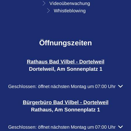
Videoüberwachung
Whistleblowing
Öffnungszeiten
Rathaus Bad Vilbel - Dortelweil
Dortelweil, Am Sonnenplatz 1
Klicken, um weitere Öffnungs- oder Schließzeiten auszubl
Geschlossen:
öffnet nächsten Montag um 07:00 Uhr
Bürgerbüro Bad Vilbel - Dortelweil
Rathaus, Am Sonnenplatz 1
Klicken, um weitere Öffnungs- oder Schließzeiten auszubl
Geschlossen:
öffnet nächsten Montag um 07:00 Uhr