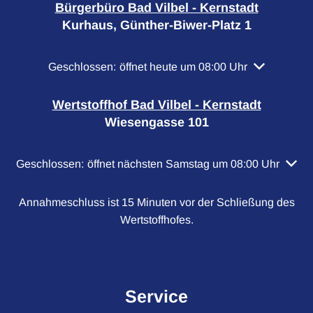
Bürgerbüro Bad Vilbel - Kernstadt
Kurhaus, Günther-Biwer-Platz 1
Klicken, um weitere Öffnungs- oder Schließzeiten a
Geschlossen:
öffnet heute um 08:00 Uhr
Wertstoffhof Bad Vilbel - Kernstadt
Wiesengasse 101
Klicken, um weitere Öffnungs- oder Schließzeiten auszubl
Geschlossen:
öffnet nächsten Samstag um 08:00 Uhr
Annahmeschluss ist 15 Minuten vor der Schließung des
Wertstoffhofes.
Service