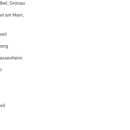
lbel, Gronau
urt am Main,
weil
sberg
 Massenheim
l
eil