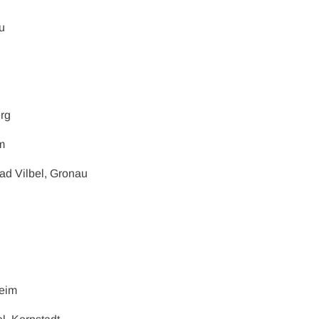
u
erg
im
ad Vilbel, Gronau
heim