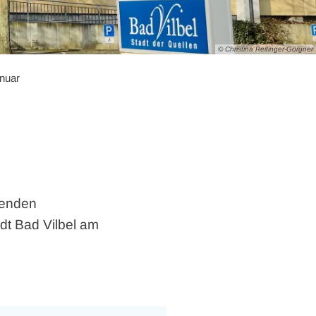
© Christina Reitinger-Görgner
nuar
genden
dt Bad Vilbel am