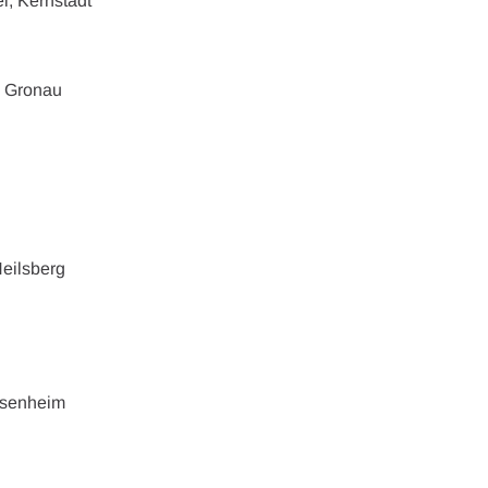
l, Kernstadt
, Gronau
Heilsberg
assenheim