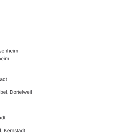
ssenheim
nheim
tadt
bel, Dortelweil
adt
l, Kernstadt