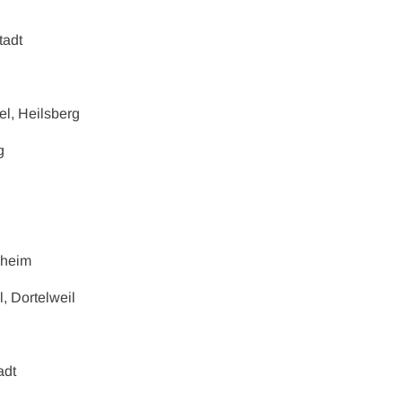
tadt
el, Heilsberg
g
nheim
, Dortelweil
adt