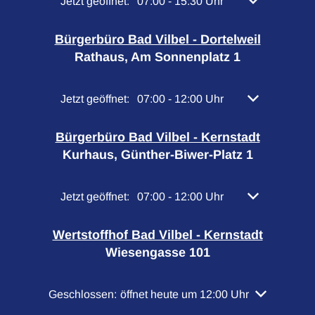
Klicken, um weitere Öffnungs- oder Schließzeiten 
Jetzt geöffnet:
07:00
-
15:30
Uhr
Von 07:00 bis 
Bürgerbüro Bad Vilbel - Dortelweil
Rathaus, Am Sonnenplatz 1
Klicken, um weitere Öffnungs- oder Schließzeiten 
Jetzt geöffnet:
07:00
-
12:00
Uhr
Von 07:00 bis 
Bürgerbüro Bad Vilbel - Kernstadt
Kurhaus, Günther-Biwer-Platz 1
Klicken, um weitere Öffnungs- oder Schließzeiten 
Jetzt geöffnet:
07:00
-
12:00
Uhr
Von 07:00 bis 
Wertstoffhof Bad Vilbel - Kernstadt
Wiesengasse 101
Klicken, um weitere Öffnungs- oder Schließzeiten a
Geschlossen:
öffnet heute um 12:00 Uhr