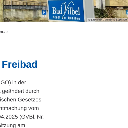
© Christina Reitinger-Görgner
nuar
 Freibad
GO) in der
t geändert durch
ssischen Gesetzes
nntmachung vom
04.2025 (GVBl. Nr.
 Sitzung am