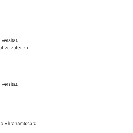
versität,
l vorzulegen.
versität,
ne Ehrenamtscard-