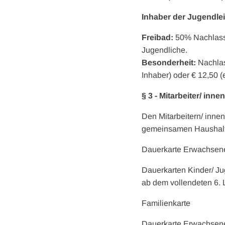
Inhaber der Jugendlei
Freibad:
50% Nachlass b
Jugendliche.
Besonderheit:
Nachlas
Inhaber) oder € 12,50 (
§ 3 - Mitarbeiter/ inn
Den Mitarbeitern/ inne
gemeinsamen Haushalt l
Dauerkarte E
Dauerkarten Kinder/ J
ab dem vollendet
Familie
Dauerkarte Erwachsen