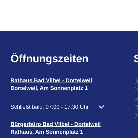
Öffnungszeiten
Rathaus Bad Vilbel - Dortelweil
Dortelweil, Am Sonnenplatz 1
Klicken, um weitere Öffnungs- oder Schließzeiten 
Schließt bald:
07:00
-
17:30
Uhr
Von 07:00 bis 17
Bürgerbüro Bad Vilbel - Dortelweil
Rathaus, Am Sonnenplatz 1