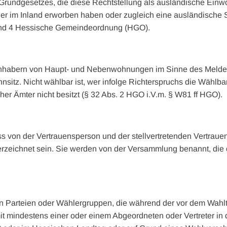
 Grundgesetzes, die diese Rechtstellung als ausländische Einw
r im Inland erworben haben oder zugleich eine ausländische 
 und 4 Hessische Gemeindeordnung (HGO).
nhabern von Haupt- und Nebenwohnungen im Sinne des Melderec
itz. Nicht wählbar ist, wer infolge Richterspruchs die Wählbar
cher Ämter nicht besitzt (§ 32 Abs. 2 HGO i.V.m. § W81 ff HGO).
 von der Vertrauensperson und der stellvertretenden Vertraue
terzeichnet sein. Sie werden von der Versammlung benannt, di
n Parteien oder Wählergruppen, die während der vor dem Wahlt
it mindestens einer oder einem Abgeordneten oder Vertreter in