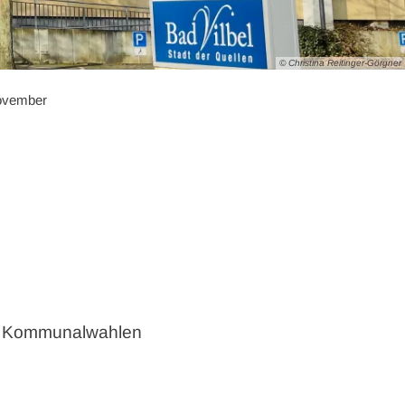
© Christina Reitinger-Görgner
ovember
en Kommunalwahlen