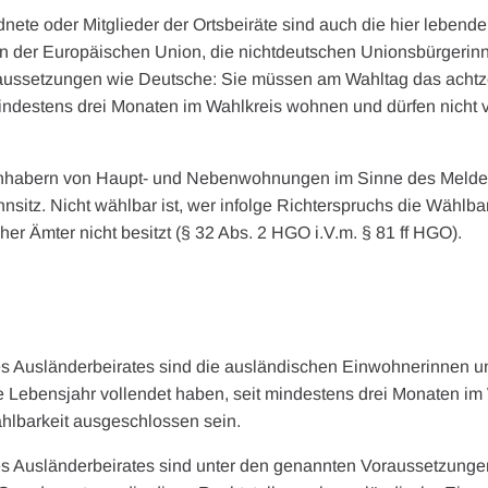
dnete oder Mitglieder der Ortsbeiräte sind auch die hier lebend
en der Europäischen Union, die nichtdeutschen Unionsbürgerin
raussetzungen wie Deutsche: Sie müssen am Wahltag das acht
mindestens drei Monaten im Wahlkreis wohnen und dürfen nicht 
nhabern von Haupt- und Nebenwohnungen im Sinne des Melderec
itz. Nicht wählbar ist, wer infolge Richterspruchs die Wählbar
cher Ämter nicht besitzt (§ 32 Abs. 2 HGO i.V.m. § 81 ff HGO).
es Ausländerbeirates sind die ausländischen Einwohnerinnen 
 Lebensjahr vollendet haben, seit mindestens drei Monaten i
ählbarkeit ausgeschlossen sein.
es Ausländerbeirates sind unter den genannten Voraussetzung