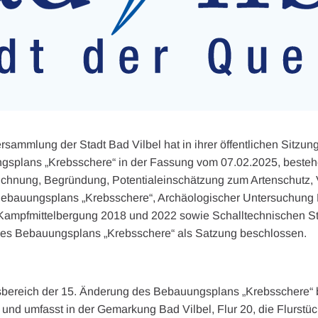
sammlung der Stadt Bad Vilbel hat in ihrer öffentlichen Sitzun
splans „Krebsschere“ in der Fassung vom 07.02.2025, bestehe
ichnung, Begründung, Potentialeinschätzung zum Artenschutz,
Bebauungsplans „Krebsschere“, Archäologischer Untersuchung B
 Kampfmittelbergung 2018 und 2022 sowie Schalltechnischen S
des Bebauungsplans „Krebsschere“ als Satzung beschlossen.
sbereich der 15. Änderung des Bebauungsplans „Krebsschere“ b
 und umfasst in der Gemarkung Bad Vilbel, Flur 20, die Flurstüc