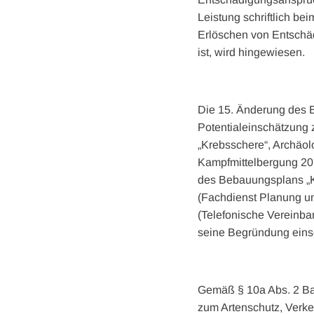
Leistung schriftlich b
Erlöschen von Entschäd
ist, wird hingewiesen.
Die 15. Änderung des 
Potentialeinschätzung
„Krebsschere“, Archäol
Kampfmittelbergung 20
des Bebauungsplans „K
(Fachdienst Planung un
(Telefonische Vereinb
seine Begründung einse
Gemäß § 10a Abs. 2 Ba
zum Artenschutz, Verk