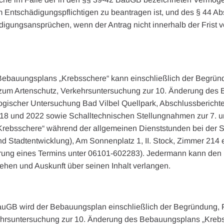
eim Entschädigungspflichtigen zu beantragen ist, und des § 44 
igungsansprüchen, wenn der Antrag nicht innerhalb der Frist vo
Bebauungsplans „Krebsschere“ kann einschließlich der Begrün
 zum Artenschutz, Verkehrsuntersuchung zur 10. Änderung des
ogischer Untersuchung Bad Vilbel Quellpark, Abschlussberichte
18 und 2022 sowie Schalltechnischen Stellungnahmen zur 7. u
rebsschere“ während der allgemeinen Dienststunden bei der St
d Stadtentwicklung), Am Sonnenplatz 1, II. Stock, Zimmer 21
arung eines Termins unter 06101-602283). Jedermann kann de
hen und Auskunft über seinen Inhalt verlangen.
uGB wird der Bebauungsplan einschließlich der Begründung, P
ehrsuntersuchung zur 10. Änderung des Bebauungsplans „Krebs