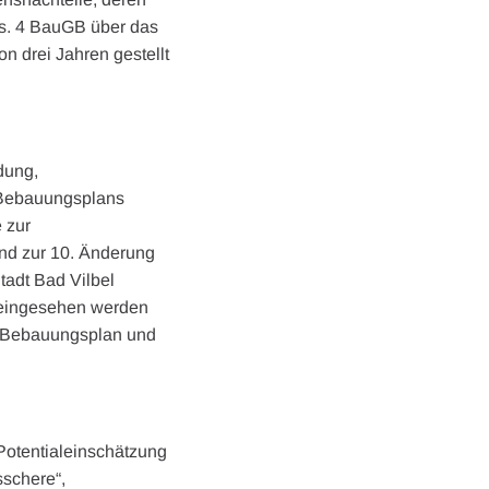
Abs. 4 BauGB über das
n drei Jahren gestellt
dung,
 Bebauungsplans
 zur
nd zur 10. Änderung
adt Bad Vilbel
4 eingesehen werden
n Bebauungsplan und
otentialeinschätzung
schere“,