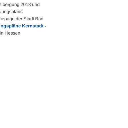
telbergung 2018 und
auungsplans
omepage der Stadt Bad
ngspläne Kernstadt -
g in Hessen