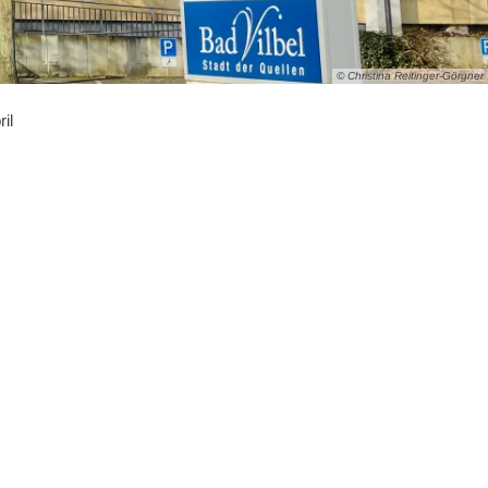
© Christina Reitinger-Görgner
ril