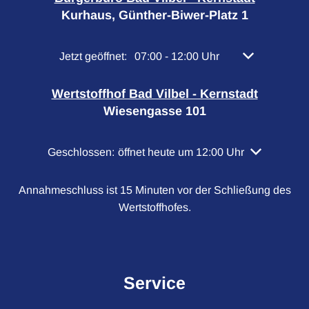
Kurhaus, Günther-Biwer-Platz 1
Klicken, um weitere Öffnungs- oder Schließzeiten 
Jetzt geöffnet:
07:00
-
12:00
Uhr
Von 07:00 bis 
Wertstoffhof Bad Vilbel - Kernstadt
Wiesengasse 101
Klicken, um weitere Öffnungs- oder Schließzeiten a
Geschlossen:
öffnet heute um 12:00 Uhr
Annahmeschluss ist 15 Minuten vor der Schließung des
Wertstoffhofes.
Service