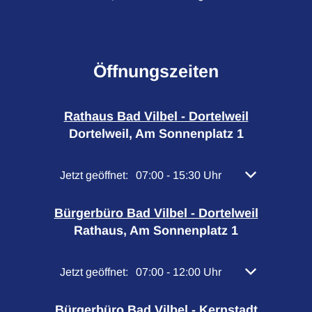
Öffnungszeiten
Rathaus Bad Vilbel - Dortelweil
Dortelweil, Am Sonnenplatz 1
Klicken, um weitere Öffnungs- oder Schließzeiten 
Jetzt geöffnet:
07:00
-
15:30
Uhr
Von 07:00 bis 
Bürgerbüro Bad Vilbel - Dortelweil
Rathaus, Am Sonnenplatz 1
Klicken, um weitere Öffnungs- oder Schließzeiten 
Jetzt geöffnet:
07:00
-
12:00
Uhr
Von 07:00 bis 
Bürgerbüro Bad Vilbel - Kernstadt