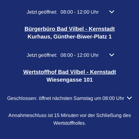
Klicken, um weitere Öffnungs- oder Schließzeiten 
Jetzt geöffnet:
08:00
-
12:00
Uhr
Von 08:00 bis 
Bürgerbüro Bad Vilbel - Kernstadt
Kurhaus, Günther-Biwer-Platz 1
Klicken, um weitere Öffnungs- oder Schließzeiten 
Jetzt geöffnet:
08:00
-
12:00
Uhr
Von 08:00 bis 
Wertstoffhof Bad Vilbel - Kernstadt
Wiesengasse 101
Klicken, um weitere Öffnungs- oder Schließzeiten auszubl
Geschlossen:
öffnet nächsten Samstag um 08:00 Uhr
Annahmeschluss ist 15 Minuten vor der Schließung des
Wertstoffhofes.