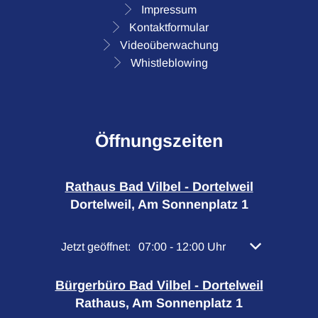
Impressum
Kontaktformular
Videoüberwachung
Whistleblowing
Öffnungszeiten
Rathaus Bad Vilbel - Dortelweil
Dortelweil, Am Sonnenplatz 1
Klicken, um weitere Öffnungs- oder Schließzeiten 
Jetzt geöffnet:
07:00
-
12:00
Uhr
Von 07:00 bis 
Bürgerbüro Bad Vilbel - Dortelweil
Rathaus, Am Sonnenplatz 1