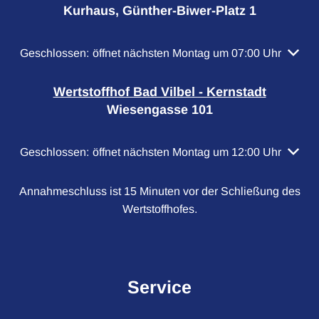
Kurhaus, Günther-Biwer-Platz 1
Klicken, um weitere Öffnungs- oder Schließzeiten auszubl
Geschlossen:
öffnet nächsten Montag um 07:00 Uhr
Wertstoffhof Bad Vilbel - Kernstadt
Wiesengasse 101
Klicken, um weitere Öffnungs- oder Schließzeiten auszubl
Geschlossen:
öffnet nächsten Montag um 12:00 Uhr
Annahmeschluss ist 15 Minuten vor der Schließung des
Wertstoffhofes.
Service