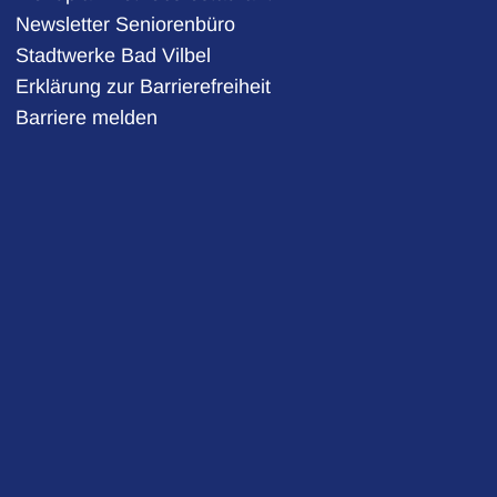
Newsletter Seniorenbüro
Stadtwerke Bad Vilbel
auszublenden
Erklärung zur Barrierefreiheit
Barriere melden
auszublenden
auszublenden