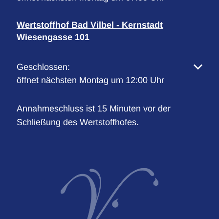
Wertstoffhof Bad Vilbel - Kernstadt
Wiesengasse 101
Klicken, um weitere Öffnungs- oder Schließzeiten 
Geschlossen:
öffnet nächsten Montag um 12:00 Uhr
Annahmeschluss ist 15 Minuten vor der
Schließung des Wertstoffhofes.