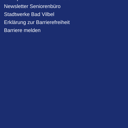
Newsletter Seniorenbüro
Stadtwerke Bad Vilbel
auszublenden
Erklärung zur Barrierefreiheit
Barriere melden
auszublenden
auszublenden