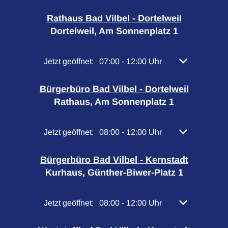
Rathaus Bad Vilbel - Dortelweil
Dortelweil, Am Sonnenplatz 1
Klicken, um weitere Öffnungs- oder Schließzeiten 
Jetzt geöffnet:
07:00
-
12:00
Uhr
Von 07:00 bis 
Bürgerbüro Bad Vilbel - Dortelweil
Rathaus, Am Sonnenplatz 1
Klicken, um weitere Öffnungs- oder Schließzeiten 
Jetzt geöffnet:
08:00
-
12:00
Uhr
Von 08:00 bis 
Bürgerbüro Bad Vilbel - Kernstadt
Kurhaus, Günther-Biwer-Platz 1
Klicken, um weitere Öffnungs- oder Schließzeiten 
Jetzt geöffnet:
08:00
-
12:00
Uhr
Von 08:00 bis 