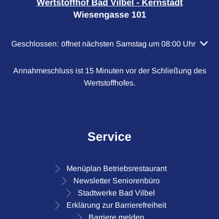
Wertstoffhof Bad Vilbel - Kernstadt
Wiesengasse 101
Klicken, um weitere Öffnungs- oder Schließzeiten auszubl
Geschlossen:
öffnet nächsten Samstag um 08:00 Uhr
Annahmeschluss ist 15 Minuten vor der Schließung des
Wertstoffhofes.
Service
Menüplan Betriebsrestaurant
Newsletter Seniorenbüro
Stadtwerke Bad Vilbel
Erklärung zur Barrierefreiheit
Barriere melden