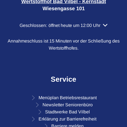
Wertstoffhof Bad Vilbel - Kernstadt
Wiesengasse 101
Klicken, um weitere Öffnungs- oder Schließzeiten a
Geschlossen:
öffnet heute um 12:00 Uhr
Annahmeschluss ist 15 Minuten vor der Schließung des
Wertstoffhofes.
Service
Menüplan Betriebsrestaurant
Newsletter Seniorenbüro
Stadtwerke Bad Vilbel
Erklärung zur Barrierefreiheit
Barriere melden