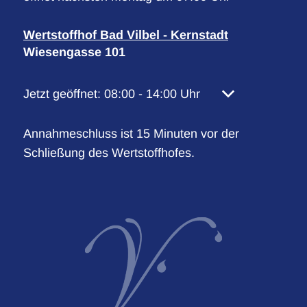
Wertstoffhof Bad Vilbel - Kernstadt
Wiesengasse 101
Klicken, um weitere Öffnungs- oder Schließzeiten 
Jetzt geöffnet:
08:00
-
14:00
Uhr
Von 08:00 bis 1
Annahmeschluss ist 15 Minuten vor der
Schließung des Wertstoffhofes.