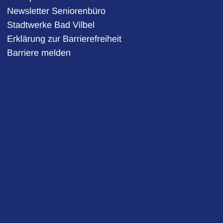
Newsletter Seniorenbüro
Stadtwerke Bad Vilbel
auszublenden
Erklärung zur Barrierefreiheit
Barriere melden
auszublenden
auszublenden