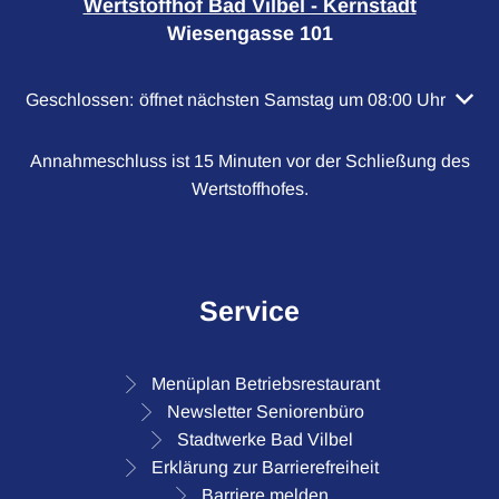
Wertstoffhof Bad Vilbel - Kernstadt
Wiesengasse 101
Klicken, um weitere Öffnungs- oder Schließzeiten auszubl
Geschlossen:
öffnet nächsten Samstag um 08:00 Uhr
Annahmeschluss ist 15 Minuten vor der Schließung des
Wertstoffhofes.
Service
Menüplan Betriebsrestaurant
Newsletter Seniorenbüro
Stadtwerke Bad Vilbel
Erklärung zur Barrierefreiheit
Barriere melden