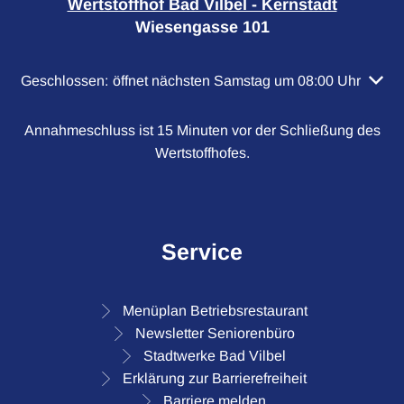
Wertstoffhof Bad Vilbel - Kernstadt
Wiesengasse 101
Klicken, um weitere Öffnungs- oder Schließzeiten auszubl
Geschlossen:
öffnet nächsten Samstag um 08:00 Uhr
Annahmeschluss ist 15 Minuten vor der Schließung des
Wertstoffhofes.
Service
Menüplan Betriebsrestaurant
Newsletter Seniorenbüro
Stadtwerke Bad Vilbel
Erklärung zur Barrierefreiheit
Barriere melden