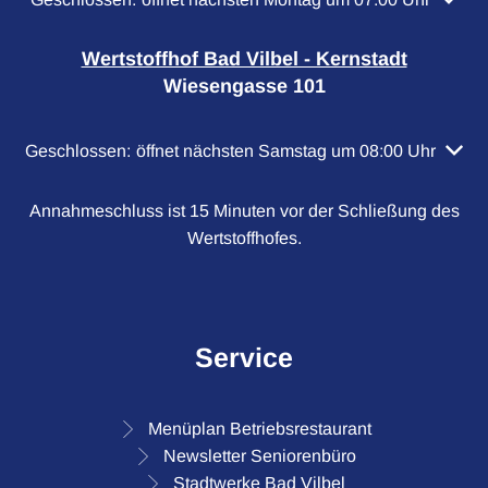
Wertstoffhof Bad Vilbel - Kernstadt
Wiesengasse 101
Klicken, um weitere Öffnungs- oder Schließzeiten auszubl
Geschlossen:
öffnet nächsten Samstag um 08:00 Uhr
Annahmeschluss ist 15 Minuten vor der Schließung des
Wertstoffhofes.
Service
Menüplan Betriebsrestaurant
Newsletter Seniorenbüro
Stadtwerke Bad Vilbel