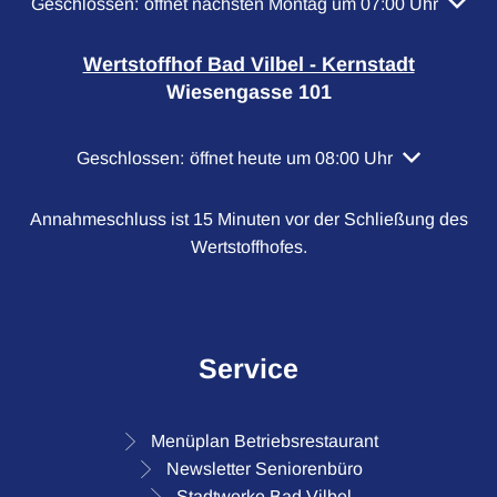
Klicken, um weitere Öffnungs- oder Schließzeiten auszubl
Geschlossen:
öffnet nächsten Montag um 07:00 Uhr
Wertstoffhof Bad Vilbel - Kernstadt
Wiesengasse 101
Klicken, um weitere Öffnungs- oder Schließzeiten a
Geschlossen:
öffnet heute um 08:00 Uhr
Annahmeschluss ist 15 Minuten vor der Schließung des
Wertstoffhofes.
Service
Menüplan Betriebsrestaurant
Newsletter Seniorenbüro
Stadtwerke Bad Vilbel