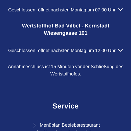
Klicken, um weitere Öffnungs- oder Schließzeiten auszubl
Geschlossen:
öffnet nächsten Montag um 07:00 Uhr
Wertstoffhof Bad Vilbel - Kernstadt
Wiesengasse 101
Klicken, um weitere Öffnungs- oder Schließzeiten auszubl
Geschlossen:
öffnet nächsten Montag um 12:00 Uhr
Annahmeschluss ist 15 Minuten vor der Schließung des
Wertstoffhofes.
Service
Menüplan Betriebsrestaurant