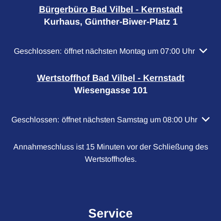
Bürgerbüro Bad Vilbel - Kernstadt
Kurhaus, Günther-Biwer-Platz 1
Klicken, um weitere Öffnungs- oder Schließzeiten auszubl
Geschlossen:
öffnet nächsten Montag um 07:00 Uhr
Wertstoffhof Bad Vilbel - Kernstadt
Wiesengasse 101
Klicken, um weitere Öffnungs- oder Schließzeiten auszubl
Geschlossen:
öffnet nächsten Samstag um 08:00 Uhr
Annahmeschluss ist 15 Minuten vor der Schließung des
Wertstoffhofes.
Service