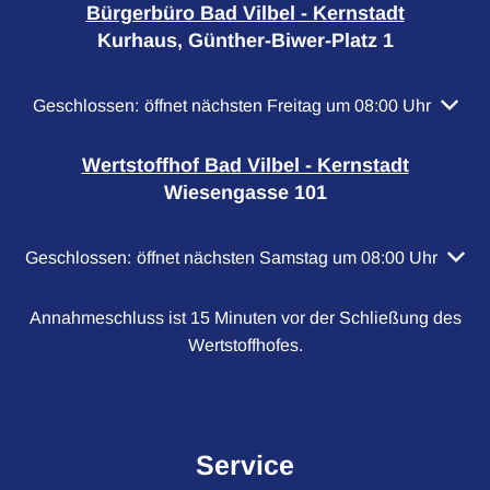
Bürgerbüro Bad Vilbel - Kernstadt
Kurhaus, Günther-Biwer-Platz 1
Klicken, um weitere Öffnungs- oder Schließzeiten auszubl
Geschlossen:
öffnet nächsten Freitag um 08:00 Uhr
Wertstoffhof Bad Vilbel - Kernstadt
Wiesengasse 101
Klicken, um weitere Öffnungs- oder Schließzeiten auszubl
Geschlossen:
öffnet nächsten Samstag um 08:00 Uhr
Annahmeschluss ist 15 Minuten vor der Schließung des
Wertstoffhofes.
Service