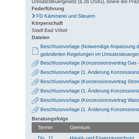
Umsatzsteuergesetz (§ 2b UStG), sowie die Prä
Federführung
FD Kämmerei und Steuern
Körperschaft
Stadt Bad Vilbel
Dateien
Beschlussvorlage (Notwendige Anpassung de
geänderten Regelungen im Umsatzsteuergese
Beschlussvorlage (Konzessionsvertrag Gas 
Beschlussvorlage (1. Änderung Konzessions
Beschlussvorlage (Konzessionsvertrag Strom
Beschlussvorlage (1. Änderung Konzessions
Beschlussvorlage (Konzessionsvertrag Was
Beschlussvorlage (1. Änderung Konzession
Beratungsfolge
Termin
Gremium
Do., 11.
Haupt- und Finanzausschuss