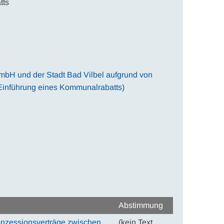
tts
bH und der Stadt Bad Vilbel aufgrund von
Einführung eines Kommunalrabatts)
Abstimmung
nzessionsverträge zwischen
(kein Text