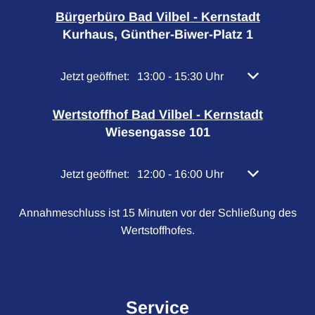
Bürgerbüro Bad Vilbel - Kernstadt
Kurhaus, Günther-Biwer-Platz 1
Klicken, um weitere Öffnungs- oder Schließzeiten 
Jetzt geöffnet:
13:00
-
15:30
Uhr
Von 13:00 bis 
Wertstoffhof Bad Vilbel - Kernstadt
Wiesengasse 101
Klicken, um weitere Öffnungs- oder Schließzeiten 
Jetzt geöffnet:
12:00
-
16:00
Uhr
Von 12:00 bis 
Annahmeschluss ist 15 Minuten vor der Schließung des
Wertstoffhofes.
Service