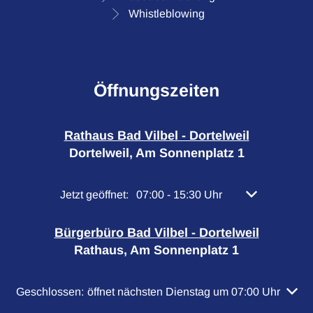
Whistleblowing
Öffnungszeiten
Rathaus Bad Vilbel - Dortelweil
Dortelweil, Am Sonnenplatz 1
Klicken, um weitere Öffnungs- oder Schließzeiten 
Jetzt geöffnet:
07:00
-
15:30
Uhr
Von 07:00 bis 
Bürgerbüro Bad Vilbel - Dortelweil
Rathaus, Am Sonnenplatz 1
Klicken, um weitere Öffnungs- oder Schließzeiten auszuble
Geschlossen:
öffnet nächsten Dienstag um 07:00 Uhr