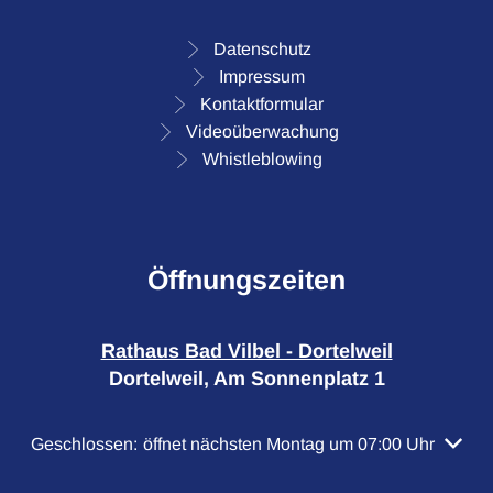
Datenschutz
Impressum
Kontaktformular
Videoüberwachung
Whistleblowing
Öffnungszeiten
Rathaus Bad Vilbel - Dortelweil
Dortelweil, Am Sonnenplatz 1
Klicken, um weitere Öffnungs- oder Schließzeiten auszubl
Geschlossen:
öffnet nächsten Montag um 07:00 Uhr