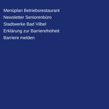
Menüplan Betriebsrestaurant
Newsletter Seniorenbüro
Stadtwerke Bad Vilbel
auszublenden
Erklärung zur Barrierefreiheit
Barriere melden
auszublenden
auszublenden