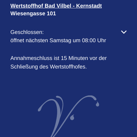
Wertstoffhof Bad Vilbel - Kernstadt
Wiesengasse 101
Klicken, um weitere Öffnungs- oder Schließzeiten 
Geschlossen:
öffnet nächsten Samstag um 08:00 Uhr
Annahmeschluss ist 15 Minuten vor der
Schließung des Wertstoffhofes.