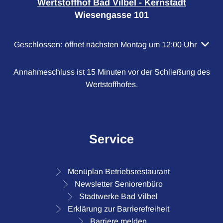
Wertstoffhof Bad Vilbel - Kernstadt
Wiesengasse 101
Klicken, um weitere Öffnungs- oder Schließzeiten auszubl
Geschlossen:
öffnet nächsten Montag um 12:00 Uhr
Annahmeschluss ist 15 Minuten vor der Schließung des
Wertstoffhofes.
Service
Menüplan Betriebsrestaurant
Newsletter Seniorenbüro
Stadtwerke Bad Vilbel
Erklärung zur Barrierefreiheit
Barriere melden