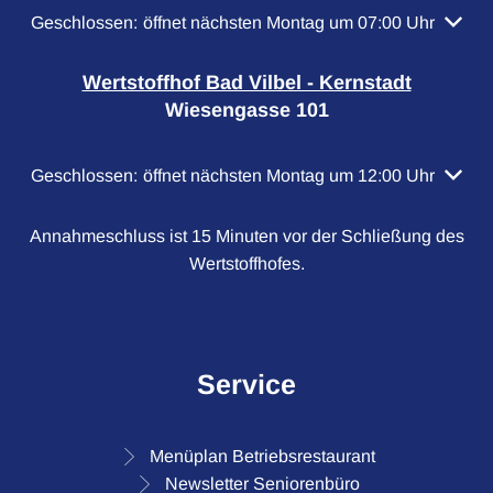
Klicken, um weitere Öffnungs- oder Schließzeiten auszubl
Geschlossen:
öffnet nächsten Montag um 07:00 Uhr
Wertstoffhof Bad Vilbel - Kernstadt
Wiesengasse 101
Klicken, um weitere Öffnungs- oder Schließzeiten auszubl
Geschlossen:
öffnet nächsten Montag um 12:00 Uhr
Annahmeschluss ist 15 Minuten vor der Schließung des
Wertstoffhofes.
Service
Menüplan Betriebsrestaurant
Newsletter Seniorenbüro